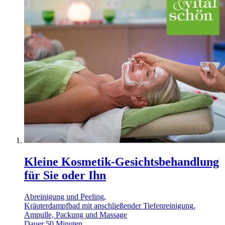
Kleine Kosmetik-Gesichtsbehandlung
für Sie oder Ihn
Abreinigung und Peeling,
Kräuterdampfbad mit anschließender Tiefenreinigung.
Ampulle, Packung und Massage
Dauer 50 Minuten