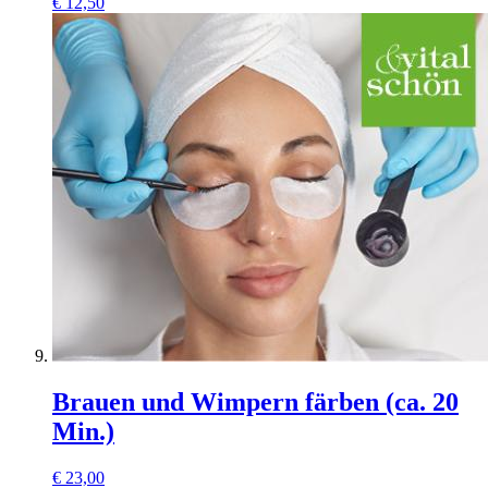
€
12,50
Brauen und Wimpern färben (ca. 20
Min.)
€
23,00