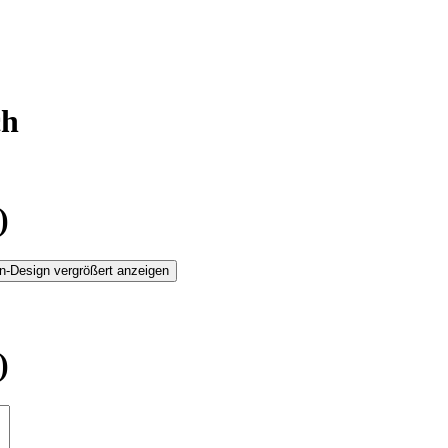
ch
)
n-Design vergrößert anzeigen
)