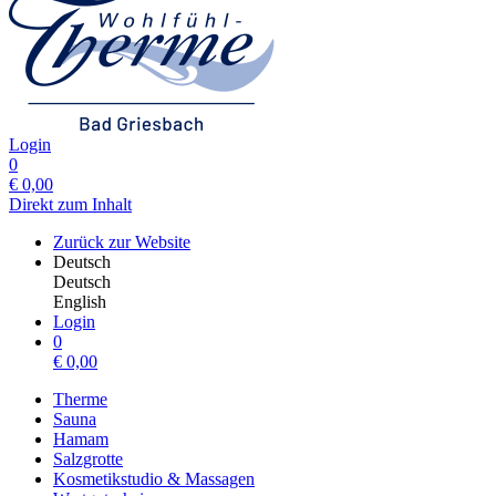
Login
0
€
0,00
Direkt zum Inhalt
Zurück zur Website
Deutsch
Deutsch
English
Login
0
€
0,00
Therme
Sauna
Hamam
Salzgrotte
Kosmetikstudio & Massagen