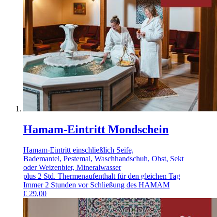
Hamam-Eintritt Mondschein
Hamam-Eintritt einschließlich Seife,
Bademantel, Pestemal, Waschhandschuh, Obst, Sekt
oder Weizenbier, Mineralwasser
plus 2 Std. Thermenaufenthalt für den gleichen Tag
Immer 2 Stunden vor Schließung des HAMAM
€
29,00