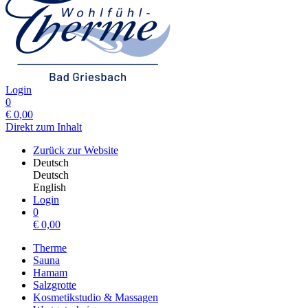
Login
0
€
0,00
Direkt zum Inhalt
Zurück zur Website
Deutsch
Deutsch
English
Login
0
€
0,00
Therme
Sauna
Hamam
Salzgrotte
Kosmetikstudio & Massagen