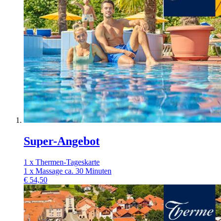
Super-Angebot
1 x Thermen-Tageskarte
1 x Massage ca. 30 Minuten
€
54,50