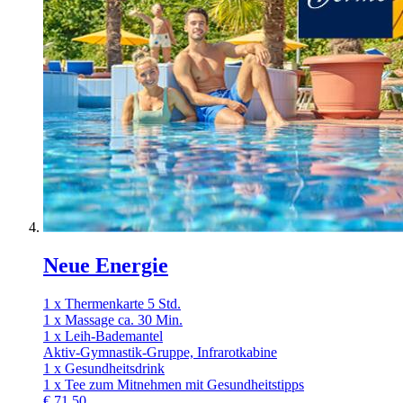
Neue Energie
1 x Thermenkarte 5 Std.
1 x Massage ca. 30 Min.
1 x Leih-Bademantel
Aktiv-Gymnastik-Gruppe, Infrarotkabine
1 x Gesundheitsdrink
1 x Tee zum Mitnehmen mit Gesundheitstipps
€
71,50