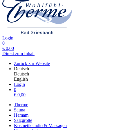
Login
0
€
0,00
Direkt zum Inhalt
Zurück zur Website
Deutsch
Deutsch
English
Login
0
€
0,00
Therme
Sauna
Hamam
Salzgrotte
Kosmetikstudio & Massagen